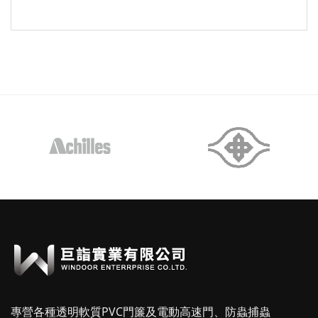
專營各種透明軟質PVC門簾及電動高速門、防蟲捕蟲