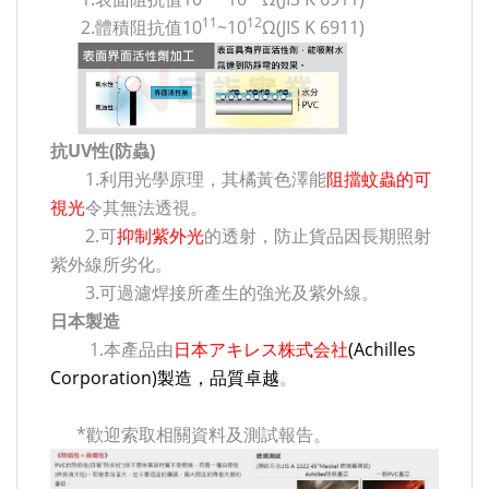
11
12
2.體積阻抗值10
~10
Ω(JIS K 6911)
抗UV性(防蟲)
1.利用光學原理，其橘黃色澤能
阻擋蚊蟲的可
視光
令其無法透視。
2.可
抑制紫外光
的透射，防止貨品因長期照射
紫外線所劣化。
3.可過濾焊接所產生的強光及紫外線。
日本製造
1.本產品由
日本アキレス株式会社
(Achilles
Corporation)製造，品質卓越
。
*歡迎索取相關資料及測試報告。