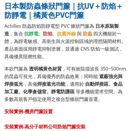
日本製防蟲條狀門簾｜抗UV＋防焰＋
防靜電｜橘黃色PVC門簾
Achilles 防蟲防焰防靜電型 PVC 條狀門簾為
日本原裝製
造
，集合
抗靜電
、
防焰
、
抗紫外線
與
防蟲
四大機能於一
體，為靜電敏感、高衛生與火源控制區域的理想隔間材料。
產品表面採用靜電抑制塗層，並通過 CNS 防焰一級測試，
具備優異阻燃性能。
本款門簾為
透明橘黃色材質
，可有效阻擋波長 350~500nm
的昆蟲可視光，具備優秀的防蟲效果；同時能
遮蔽強光與
焊接弧光
，具備
焊接遮光功能
，適用於
自動焊接區、食品
加工廠、化學倉儲室、靜電防護區
等多機能需求空間。為
多數高規客戶指定使用之複合型條狀門簾首選。
安裝實例-機房門簾設置
安裝實例-高分子材料公司防焰門簾安裝