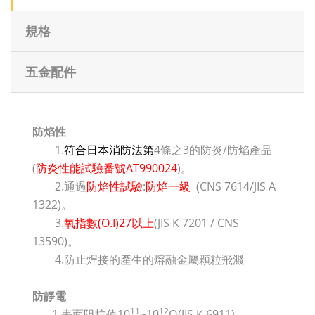
規格
五金配件
防焰性
1.
符合日本消防法第
4條之3的防炎/防焰產品
(
防炎性能試驗番號AT990024
)。
2.通過
防焰性試驗
:
防焰一級
(CNS 7614/JIS A
1322)。
3.
氧指數(O.I)27以上
(JIS K 7201 / CNS
13590)。
4.防止焊接的產生的熔融金屬顆粒飛濺
防靜電
11
12
1.表面阻抗值10
~10
Ω(JIS K 6911)