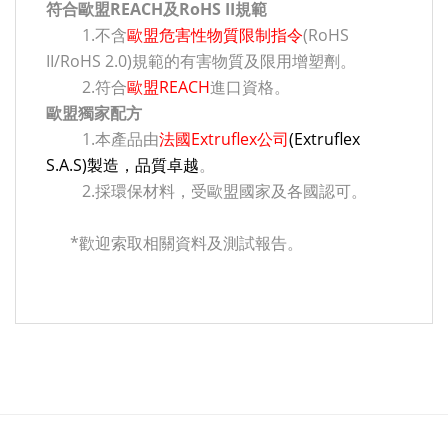
符合歐盟REACH及RoHS II規範
1.不含
歐盟危害性物質限制指令
(RoHS
II/RoHS 2.0)規範的有害物質及限用增塑劑。
2.符合
歐盟REACH
進口資格。
歐盟獨家配方
1.本產品由
法國Extruflex公司
(Extruflex
S.A.S)製造，品質卓越
。
2.採環保材料，受歐盟國家及各國認可。
*歡迎索取相關資料及測試報告。