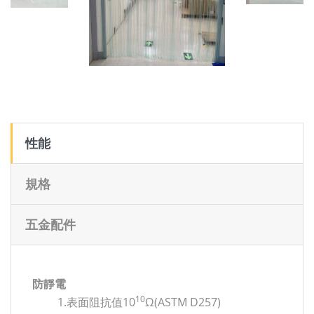
性能
規格
五金配件
防靜電
10
1.表面阻抗值10
Ω(ASTM D257)