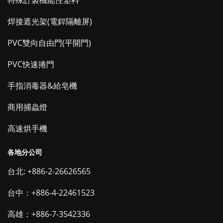
特殊訂製機能性塑料
焊接遮光架(電銲隔離屏)
PVC雙向自由門(平開門)
PVC快速捲門
手指消毒器&給皂機
商用捕蟲燈
高速烘手機
各地分公司
台北: +886-2-26626565
台中：+886-4-22461523
高雄：+886-7-3542336