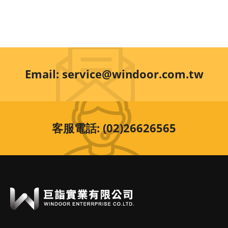
Email: service@windoor.com.tw
客服電話: (02)26626565